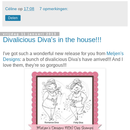
Céline
op
17:08
7 opmerkingen:
Delen
vrijdag 11 januari 2013
Divalicious Diva's in the house!!!
I've got such a wonderful new release for you from
Meljen's
Designs
: a bunch of divalicious Diva's have arrived!!! And I
love them, they're so gorgous!!!