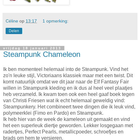
Céline
op
13:17
1 opmerking:
Delen
vrijdag 18 januari 2013
Steampunk Chameleon
Ik ben momenteel helemaal into de Steampunk. Vind het
zo'n leuke stijl, Victoriaans klassiek maar met een twist. Dit
komt natuurlijk omdat we dit jaar naar de Elf Fantasy Fair
willen in Steampunk kleding en ik dus al heel veel plaatjes
heb verzameld. Ik kwam toen ook een heel gaaf boek tegen
van Christi Friesen wat ik echt helemaal geweldig vind:
Steampunkery. Het combineert twee dingen die ik leuk vind,
polymeerklei (Fimo en Pardo) en Steampunk.
Ik heb hier van de week de kameleon uit gemaakt en vind
het een superleuk diertje geworden. Lekker losgegaan met
radertjes, Perfect Pearls, metallicpoeder, schroefjes en
brads om hem te versieren.