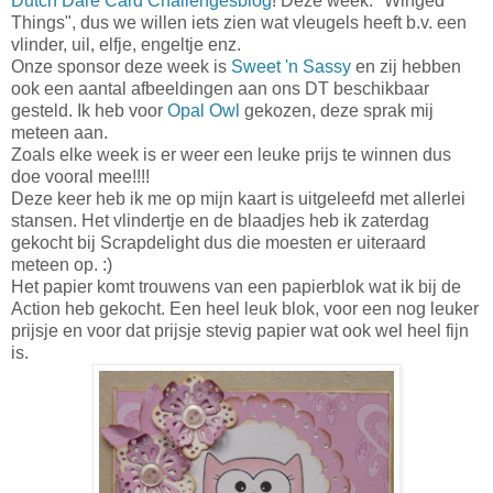
Dutch Dare Card Challengesblog
! Deze week: "Winged
Things", dus we willen iets zien wat vleugels heeft b.v. een
vlinder, uil, elfje, engeltje enz.
Onze sponsor deze week is
Sweet 'n Sassy
en zij hebben
ook een aantal afbeeldingen aan ons DT beschikbaar
gesteld. Ik heb voor
Opal Owl
gekozen, deze sprak mij
meteen aan.
Zoals elke week is er weer een leuke prijs te winnen dus
doe vooral mee!!!!
Deze keer heb ik me op mijn kaart is uitgeleefd met allerlei
stansen. Het vlindertje en de blaadjes heb ik zaterdag
gekocht bij Scrapdelight dus die moesten er uiteraard
meteen op. :)
Het papier komt trouwens van een papierblok wat ik bij de
Action heb gekocht. Een heel leuk blok, voor een nog leuker
prijsje en voor dat prijsje stevig papier wat ook wel heel fijn
is.